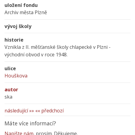
uložení fondu
Archiv města Plzně
vývoj školy
historie
Vznikla z II. měšťanské školy chlapecké v Plzni -
východní obvod v roce 1948.
ulice
Houškova
autor
ska
následující »»
«« předchozí
Máte více informací?
Napište nám
, prosím. Děkujeme.