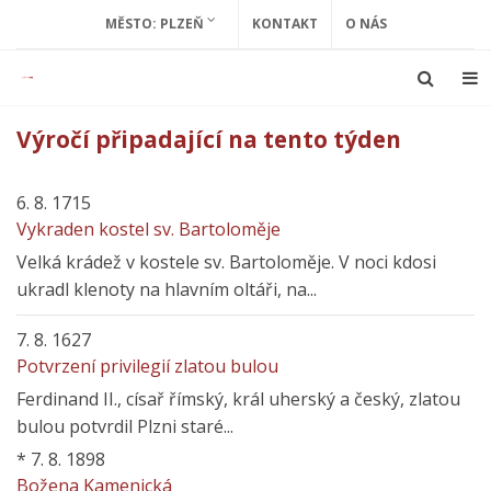
MĚSTO: PLZEŇ
KONTAKT
O NÁS
Výročí připadající na tento týden
6. 8. 1715
Vykraden kostel sv. Bartoloměje
Velká krádež v kostele sv. Bartoloměje. V noci kdosi
ukradl klenoty na hlavním oltáři, na...
7. 8. 1627
Potvrzení privilegií zlatou bulou
Ferdinand II., císař římský, král uherský a český, zlatou
bulou potvrdil Plzni staré...
*
7. 8. 1898
Božena Kamenická