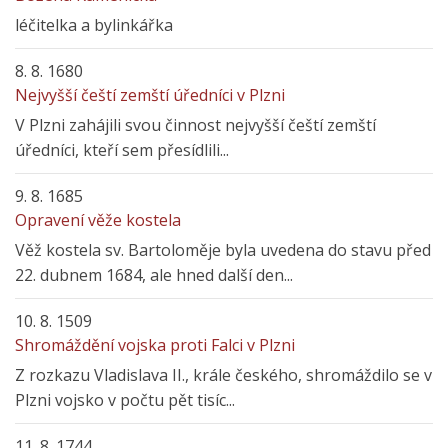
léčitelka a bylinkářka
8. 8. 1680
Nejvyšší čeští zemští úředníci v Plzni
V Plzni zahájili svou činnost nejvyšší čeští zemští
úředníci, kteří sem přesídlili...
9. 8. 1685
Opravení věže kostela
Věž kostela sv. Bartoloměje byla uvedena do stavu před
22. dubnem 1684, ale hned další den...
10. 8. 1509
Shromáždění vojska proti Falci v Plzni
Z rozkazu Vladislava II., krále českého, shromáždilo se v
Plzni vojsko v počtu pět tisíc...
11. 8. 1744