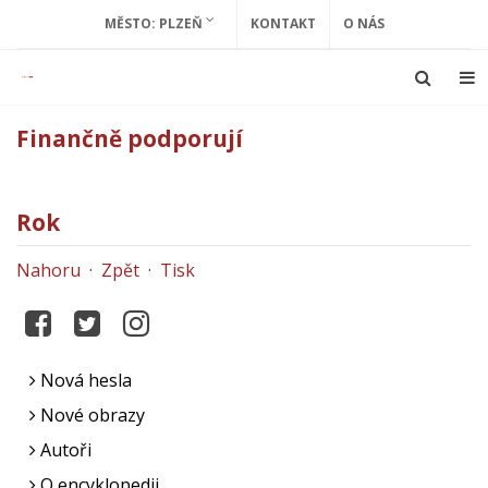
MĚSTO: PLZEŇ
KONTAKT
O NÁS
Finančně podporují
Rok
Nahoru
·
Zpět
·
Tisk
Nová hesla
Nové obrazy
Autoři
O encyklopedii