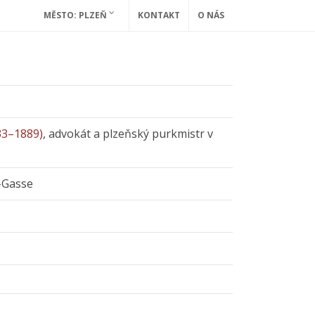
MĚSTO: PLZEŇ
KONTAKT
O NÁS
33–1889)
, advokát a plzeňský purkmistr v
-Gasse