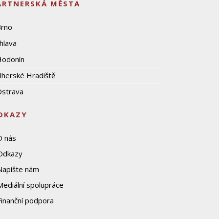
ARTNERSKÁ MĚSTA
Brno
ihlava
Hodonín
herské Hradiště
strava
DKAZY
O nás
Odkazy
Napište nám
Mediální spolupráce
Finanční podpora