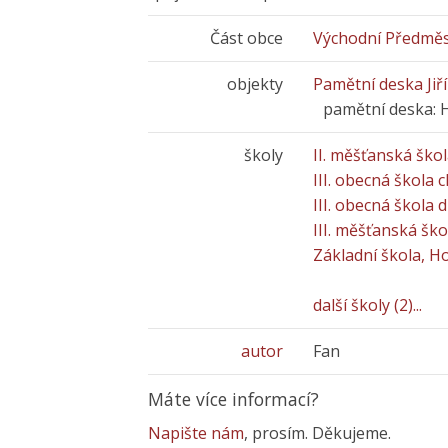
Část obce
Východní Předměs
objekty
Pamětní deska Jiř
pamětní deska: 
školy
II. měšťanská ško
III. obecná škola 
III. obecná škola 
III. měšťanská ško
Základní škola, H
další školy (2)...
autor
Fan
Máte více informací?
Napište nám
, prosím. Děkujeme.