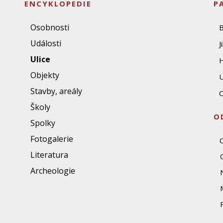
ENCYKLOPEDIE
P
Osobnosti
Události
J
Ulice
Objekty
U
Stavby, areály
O
Školy
O
Spolky
Fotogalerie
Literatura
Archeologie