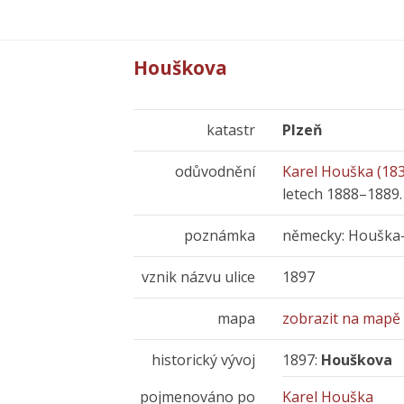
Houškova
katastr
Plzeň
odůvodnění
Karel Houška (18
letech 1888–1889.
poznámka
německy: Houška
vznik názvu ulice
1897
mapa
zobrazit na mapě
historický vývoj
1897:
Houškova
pojmenováno po
Karel Houška