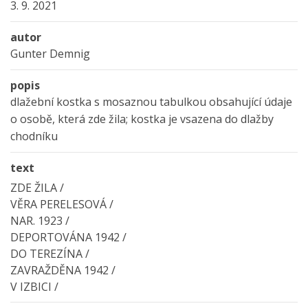
3. 9. 2021
autor
Gunter Demnig
popis
dlažební kostka s mosaznou tabulkou obsahující údaje
o osobě, která zde žila; kostka je vsazena do dlažby
chodníku
text
ZDE ŽILA /
VĚRA PERELESOVÁ /
NAR. 1923 /
DEPORTOVÁNA 1942 /
DO TEREZÍNA /
ZAVRAŽDĚNA 1942 /
V IZBICI /