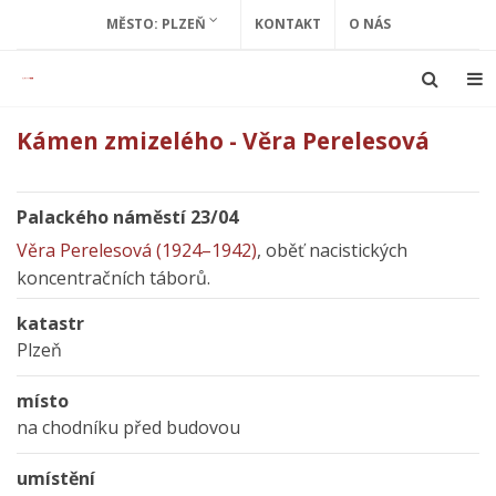
MĚSTO: PLZEŇ
KONTAKT
O NÁS
Kámen zmizelého - Věra Perelesová
Palackého náměstí 23/04
Věra Perelesová (1924–1942)
, oběť nacistických
koncentračních táborů.
katastr
Plzeň
místo
na chodníku před budovou
umístění