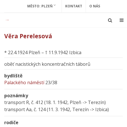
MĚSTO: PLZEŇ
KONTAKT
O NÁS
Věra Perelesová
* 22.4.1924 Plzeň – † 11.9.1942 Izbica
oběť nacistických koncentračních táborů
bydliště
Palackého náměstí
23/38
poznámky
transport R, č. 412 (18. 1. 1942, Plzeň -> Terezín)
transport Aa, č. 124 (11. 3. 1942, Terezín -> Izbica)
rodiče