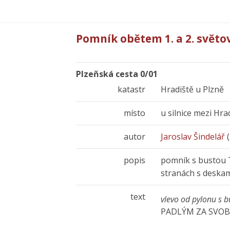
Pomník obětem 1. a 2. světo
Plzeňská cesta 0/01
katastr
Hradiště u Plzně
místo
u silnice mezi Hra
autor
Jaroslav Šindelář
(
popis
pomník s bustou 
stranách s deskam
text
vlevo od pylonu s 
PADLÝM ZA SVOB