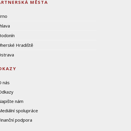
ARTNERSKÁ MĚSTA
Brno
ihlava
Hodonín
herské Hradiště
strava
DKAZY
O nás
Odkazy
Napište nám
Mediální spolupráce
Finanční podpora