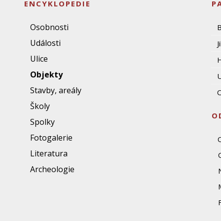
ENCYKLOPEDIE
P
Osobnosti
Události
J
Ulice
Objekty
U
Stavby, areály
O
Školy
O
Spolky
Fotogalerie
Literatura
Archeologie