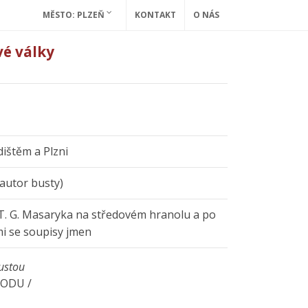
MĚSTO: PLZEŇ
KONTAKT
O NÁS
vé války
dištěm a Plzni
autor busty)
T. G. Masaryka na středovém hranolu a po
i se soupisy jmen
bustou
ODU /