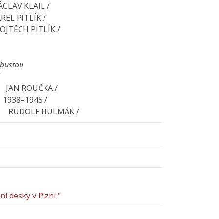
LAV KLAIL /
REL PITLÍK /
OJTĚCH PITLÍK /
 bustou
/
 JAN ROUČKA /
938–1945 /
 RUDOLF HULMÁK /
í desky v Plzni "