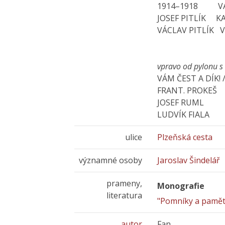
1914–1918 VÁC
JOSEF PITLÍK KA
VÁCLAV PITLÍK V
vpravo od pylonu s
VÁM ČEST A DÍK! 
FRANT. PROKEŠ
JOSEF RUML 1
LUDVÍK FIALA
ulice
Plzeňská cesta
významné osoby
Jaroslav Šindelář
prameny,
Monografie
literatura
"Pomníky a pamětn
autor
Fan