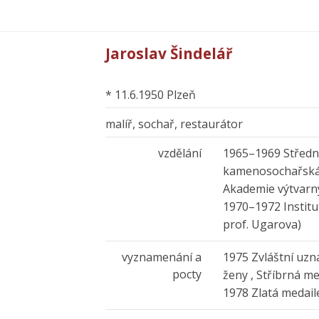
Jaroslav Šindelář
* 11.6.1950 Plzeň
malíř, sochař, restaurátor
vzdělání
1965–1969 Středn
kamenosochařská 
Akademie výtvarný
1970–1972 Institut
prof. Ugarova)
vyznamenání a
1975 Zvláštní uzn
pocty
ženy , Stříbrná m
1978 Zlatá medail