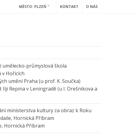
MĚSTO: PLZEŇ
KONTAKT
O NÁS
í umělecko-průmyslová škola
v Hořicích
ch umění Praha (u prof. K. Součka)
 Ilji Repina v Leningradě (u I. Orešnikova a
ání ministerstva kultury za obraz k Roku
edaile, Hornická Příbram
e, Hornická Příbram