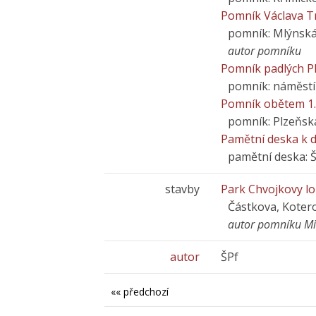
Pomník Václava T
pomník: Mlýnská
autor pomníku
Pomník padlých P
pomník: náměstí
Pomník obětem 1. 
pomník: Plzeňsk
Pamětní deska k d
pamětní deska: 
stavby
Park Chvojkovy l
Částkova, Koter
autor pomníku Mil
autor
ŠPf
«« předchozí