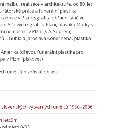
ní malbu, realizace v architektuře, od 80. let
urátorské práce a funerální plastika.
 radnice v Plzni, sgrafita obřadní síně ve
ání Alšových sgrafit v Plzni, plastika Matky s
ní nemocnici v Plzni (s A. Soprem)
ců I. Gübla a Jaroslava Konečného, plastika
í Amerika (dřevo), funerální plastika pro
pa v Plzni (pískovec)
ých umělců plzeňské oblasti
a slovenských výtvarných umělců 1950–2006"
m letcům
é náměstí 0/03