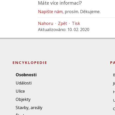
Máte více informací?
Napište nám
, prosím. Děkujeme.
Nahoru
·
Zpět
·
Tisk
Aktualizováno: 10. 02. 2020
ENCYKLOPEDIE
P
Osobnosti
Události
J
Ulice
Objekty
U
Stavby, areály
O