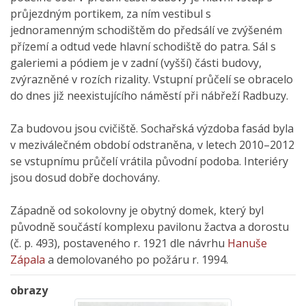
průjezdným portikem, za ním vestibul s
jednoramenným schodištěm do předsálí ve zvýšeném
přízemí a odtud vede hlavní schodiště do patra. Sál s
galeriemi a pódiem je v zadní (vyšší) části budovy,
zvýrazněné v rozích rizality. Vstupní průčelí se obracelo
do dnes již neexistujícího náměstí při nábřeží Radbuzy.
Za budovou jsou cvičiště. Sochařská výzdoba fasád byla
v meziválečném období odstraněna, v letech 2010–2012
se vstupnímu průčelí vrátila původní podoba. Interiéry
jsou dosud dobře dochovány.
Západně od sokolovny je obytný domek, který byl
původně součástí komplexu pavilonu žactva a dorostu
(č. p. 493), postaveného r. 1921 dle návrhu
Hanuše
Zápala
a demolovaného po požáru r. 1994.
obrazy