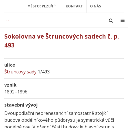
MĚSTO: PLZEŇ
KONTAKT
O NÁS
Sokolovna ve Štruncových sadech č. p.
493
ulice
Štruncovy sady
1/493
vznik
1892–1896
stavební vývoj
Dvoupodlažní neorenesanční samostatně stojící
budova obdélníkového půdorysu je symetrická vůči
podélné ose. V přední části budovy je hlavní vstup s