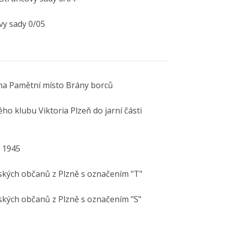
vy sady 0/05
na Pamětní místo Brány borců
ho klubu Viktoria Plzeň do jarní části
a 1945
ských občanů z Plzně s označením "T"
ských občanů z Plzně s označením "S"