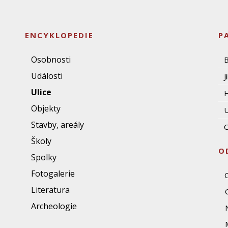
ENCYKLOPEDIE
P
Osobnosti
Události
J
Ulice
Objekty
U
Stavby, areály
O
Školy
O
Spolky
Fotogalerie
Literatura
Archeologie