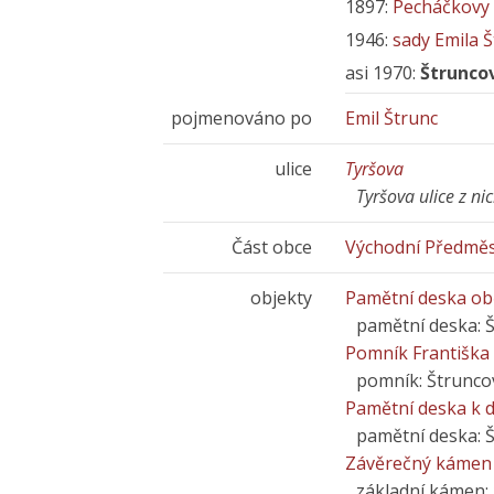
1897:
Pecháčkovy
1946:
sady Emila 
asi 1970:
Štrunco
pojmenováno po
Emil Štrunc
ulice
Tyršova
Tyršova ulice z ni
Část obce
Východní Předměs
objekty
Pamětní deska obě
pamětní deska: 
Pomník Františka
pomník: Štrunco
Pamětní deska k d
pamětní deska: 
Závěrečný kámen 
základní kámen: