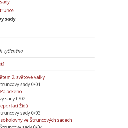
 sady
Štrunce
vy sady
ch vyčleněna
tí
tem 2. světové války
Štruncovy sady 0/01
 Palackého
vy sady 0/02
eportaci Židů
Štruncovy sady 0/03
sokolovny ve Štruncových sadech
 Štruncovy sady 0/04