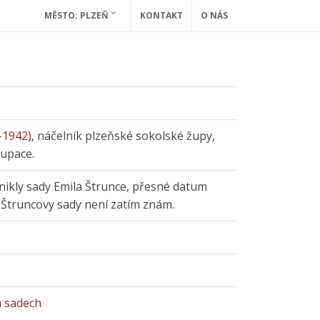
MĚSTO: PLZEŇ
KONTAKT
O NÁS
–1942)
, náčelník plzeňské sokolské župy,
kupace.
znikly sady Emila Štrunce, přesné datum
 Štruncovy sady není zatím znám.
h sadech