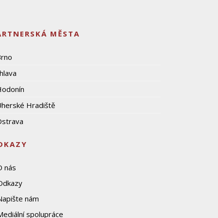
ARTNERSKÁ MĚSTA
Brno
ihlava
Hodonín
herské Hradiště
strava
DKAZY
O nás
Odkazy
Napište nám
Mediální spolupráce