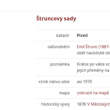
Štruncovy sady
katastr
Plzeň
odůvodnění
Emil Štrunc (1887
oběť nacistické o
poznámka
Krátce po válce v
jejich přeměny na
vznik názvu ulice
asi 1970
mapa
zobrazit na mapě
historický vývoj
1878:
V Městskýc