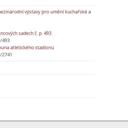
mezinárodní výstavy pro umění kuchařské a
ncových sadech č. p. 493
1/493
buna atletického stadionu
3/2741