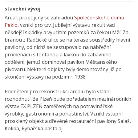
stavební vývoj
Areál, propojený se zahradou
Společenského domu
Peklo
, vznikl pro tzv. Jubilejní výstavu rekultivací
někdejší skládky a využitím pozemků za řekou Mží. Za
branou z Radčické ulice se na terase soustředily hlavní
pavilony, od nichž se sestupovalo na nábřežní
promenádu s fontánou a lávkou do zábavního
oddělení, jemuž dominoval pavilon Měšťanského
pivovaru. Některé objekty byly demontovány již po
skončení výstavy na podzim r. 1938.
Podnětem pro rekonstrukci areálu bylo vládní
rozhodnutí, že Plzeň bude pořadatelem mezinárodních
výstav EX PLZEŇ zaměřených na potravinářské
výrobky, gastronomii a pohostinství. Vznikl vstupní
prosklený objekt a dřevěné restaurační pavilony Salaš,
Koliba, Rybářská bašta aj.