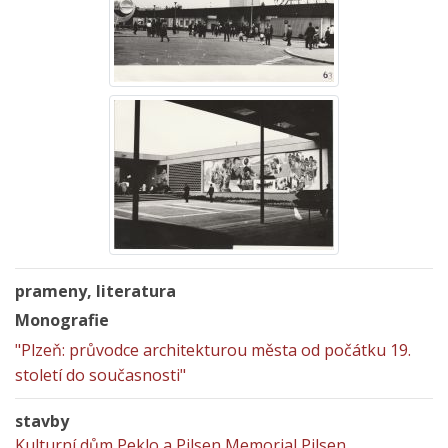
prameny, literatura
Monografie
"Plzeň: průvodce architekturou města od počátku 19.
století do současnosti"
stavby
Kulturní dům Peklo a Pilsen Memorial Pilsen