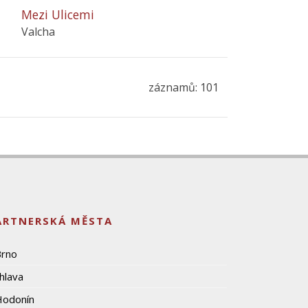
Mezi Ulicemi
Valcha
záznamů: 101
ARTNERSKÁ MĚSTA
Brno
ihlava
Hodonín