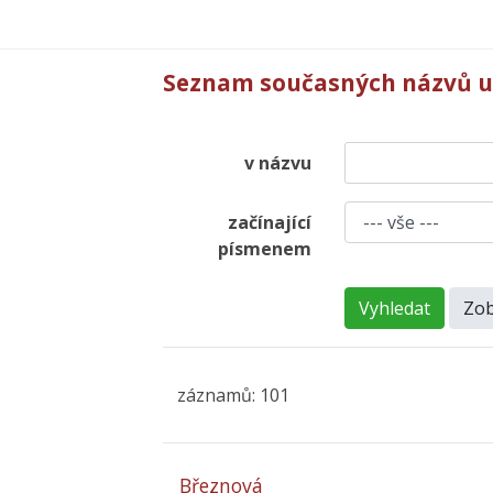
Seznam současných názvů u
v názvu
začínající
písmenem
Vyhledat
Zob
záznamů: 101
Březnová