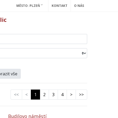
MĚSTO: PLZEŇ
KONTAKT
O NÁS
lic
razit vše
<<
<
1
2
3
4
>
>>
Budilovo náměstí