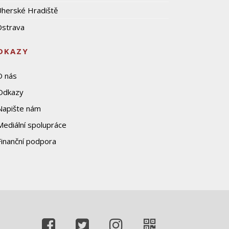
herské Hradiště
strava
DKAZY
O nás
Odkazy
Napište nám
Mediální spolupráce
Finanční podpora