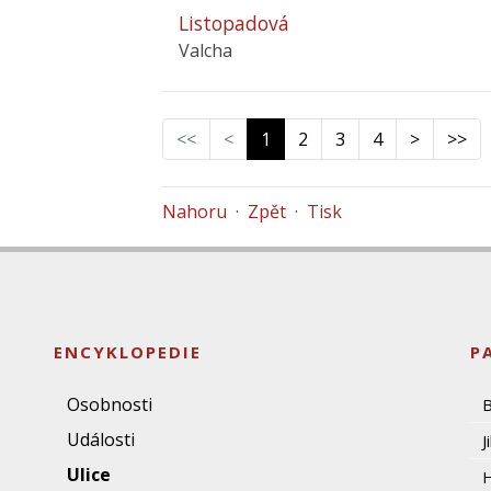
Listopadová
Valcha
<<
<
1
2
3
4
>
>>
Nahoru
·
Zpět
·
Tisk
ENCYKLOPEDIE
P
Osobnosti
Události
J
Ulice