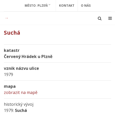
MĚSTO: PLZEŇ
KONTAKT
O NÁS
Suchá
katastr
Červený Hrádek u Plzně
vznik názvu ulice
1979
mapa
zobrazit na mapě
historický vývoj
1979:
Suchá