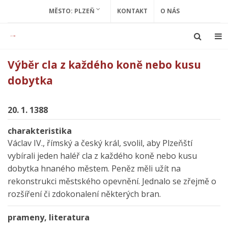
MĚSTO: PLZEŇ
KONTAKT
O NÁS
Výběr cla z každého koně nebo kusu
dobytka
20. 1. 1388
charakteristika
Václav IV., římský a český král, svolil, aby Plzeňští
vybírali jeden haléř cla z každého koně nebo kusu
dobytka hnaného městem. Peněz měli užít na
rekonstrukci městského opevnění. Jednalo se zřejmě o
rozšíření či zdokonalení některých bran.
prameny, literatura