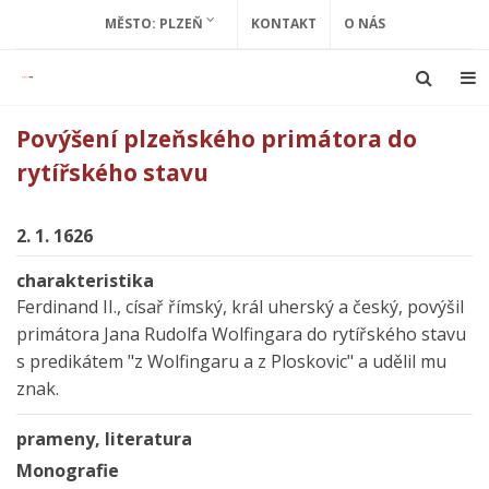
MĚSTO: PLZEŇ
KONTAKT
O NÁS
Povýšení plzeňského primátora do
rytířského stavu
2. 1. 1626
charakteristika
Ferdinand II., císař římský, král uherský a český, povýšil
primátora Jana Rudolfa Wolfingara do rytířského stavu
s predikátem "z Wolfingaru a z Ploskovic" a udělil mu
znak.
prameny, literatura
Monografie