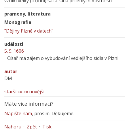
vznikl velký (trůnní) sál a řada přilehlých místností.
prameny, literatura
Monografie
"Dějiny Plzně v datech"
události
5. 9. 1606
Císař má zájem o vybudování vedlejšího sídla v Plzni
autor
DM
starší »»
«« novější
Máte více informací?
Napište nám
, prosím. Děkujeme.
Nahoru
·
Zpět
·
Tisk