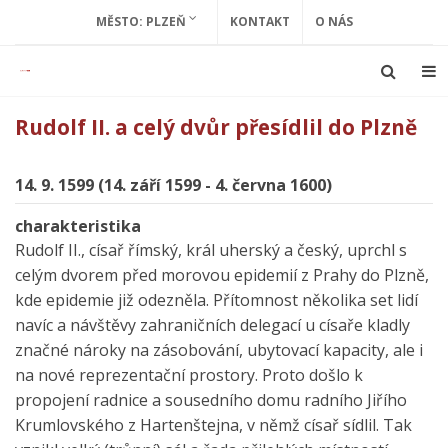
MĚSTO: PLZEŇ
KONTAKT
O NÁS
Rudolf II. a celý dvůr přesídlil do Plzně
14. 9. 1599 (14. září 1599 - 4. června 1600)
charakteristika
Rudolf II., císař římský, král uherský a český, uprchl s
celým dvorem před morovou epidemií z Prahy do Plzně,
kde epidemie již odezněla. Přítomnost několika set lidí
navíc a návštěvy zahraničních delegací u císaře kladly
značné nároky na zásobování, ubytovací kapacity, ale i
na nové reprezentační prostory. Proto došlo k
propojení radnice a sousedního domu radního Jiřího
Krumlovského z Hartenštejna, v němž císař sídlil. Tak