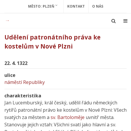
MĚSTO: PLZEŇ
KONTAKT
O NÁS
Udělení patronátního práva ke
kostelům v Nové Plzni
22. 4. 1322
ulice
náměstí Republiky
charakteristika
Jan Lucemburský, král český, udělil řádu německých
rytířů patronátní právo ke kostelům v Nové Plzni: Všech
svatých za městem a
sv. Bartoloměje
uvnitř města.
Stanovuje jejich vztah: Všichni svatí jako hlavní a sv.