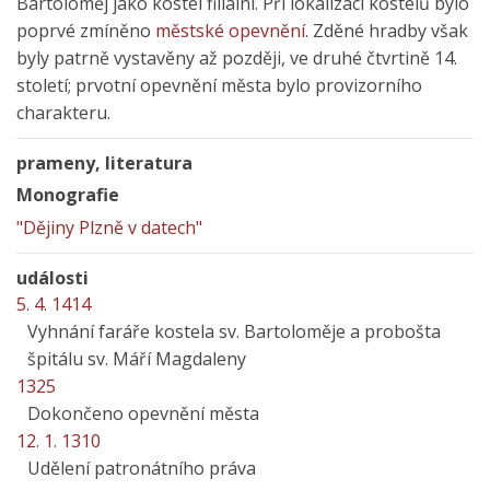
Bartoloměj jako kostel filiální. Při lokalizaci kostelů bylo
poprvé zmíněno
městské opevnění
. Zděné hradby však
byly patrně vystavěny až později, ve druhé čtvrtině 14.
století; prvotní opevnění města bylo provizorního
charakteru.
prameny, literatura
Monografie
"Dějiny Plzně v datech"
události
5. 4. 1414
Vyhnání faráře kostela sv. Bartoloměje a probošta
špitálu sv. Máří Magdaleny
1325
Dokončeno opevnění města
12. 1. 1310
Udělení patronátního práva