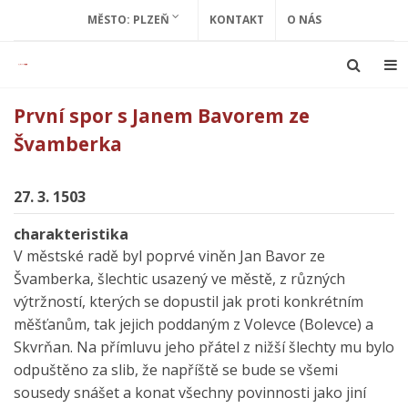
MĚSTO: PLZEŇ
KONTAKT
O NÁS
První spor s Janem Bavorem ze
Švamberka
27. 3. 1503
charakteristika
V městské radě byl poprvé viněn Jan Bavor ze
Švamberka, šlechtic usazený ve městě, z různých
výtržností, kterých se dopustil jak proti konkrétním
měšťanům, tak jejich poddaným z Volevce (Bolevce) a
Skvrňan. Na přímluvu jeho přátel z nižší šlechty mu bylo
odpuštěno za slib, že napříště se bude se všemi
sousedy snášet a konat všechny povinnosti jako jiní