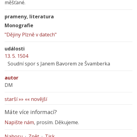
měšťané.
prameny, literatura
Monografie
"Dějiny Plzně v datech"
události
13. 5. 1504
Soudní spor s Janem Bavorem ze Švamberka
autor
DM
starší »»
«« novější
Máte více informací?
Napište nám
, prosím. Děkujeme.
Nahoru
·
Zpět
·
Tisk