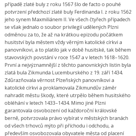
případě zlaté buly z roku 1567 šlo de facto o pouhé
potvrzení předchozí zlaté buly Ferdinanda I. z roku 1562
jeho synem Maxmiliánem II. Ve všech čtyřech případech
se však jednalo o soubor privilegií udělených Plzni
odměnou za to, že až na krátkou epizodu počátkem
husitství byla městem vždy věrným katolické církvi a
panovníkovi, a to platilo jak v době husitské, tak během
stavovských povstání v roce 1547 a v letech 1618–1620.
První a nejvýznamnější z těchto panovnických listin byla
zlatá bula Zikmunda Lucemburského z 19. září 1434.
Zdůrazňovala věrnost Plzeňských panovníkovi a
katolické církvi a proklamovala Zikmundův záměr
nahradit městu škody, které utrpělo během husitského
obléhání v letech 1433–1434. Mimo jiné Plzni
garantovala osvobození od každoroční královské
berně, potvrzovala právo vybírat v městských branách
od všech trhovců mýto při příchodu i odchodu, a
především osvobozovala obyvatele města od placení