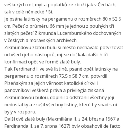
veškerých cel, mýt a poplatků ze zboží jak v Čechách,
tak v celé německé říši.
Je psána latinsky na pergamenu o rozměrech 80 x 52,5
cm. Pečeť o průměru 66 mm je jednou z pouhých tří
zlatých pečetí Zikmunda Lucemburského dochovaných
v českých a moravských archivech.
Zikmundovu zlatou bulu si město nechávalo potvrzovat
od všech jeho nástupců, mj. se dočkala dalších tří
konfirmací opět ve formě zlaté buly.
Tak Ferdinand I. ve své listině, psané opět latinsky na
pergamenu o rozměrech 75,5 x 58,7 cm, potvrdil
Plzeňským za jejich věrnost katolické církvi i
panovníkovi veškerá práva a privilegia získaná
Zikmundovou bulou, doplnil a odstranil všechny její
nedostatky a zrušil všechny listiny, které by snad s ní
byly v rozporu.
Další dvě zlaté buly (Maxmiliána II. z 24. března 1567 a
Ferdinanda II. ze 7. srpna 1627) byly obsahově de facto