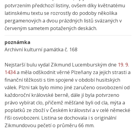
potvrzením předchozí listiny, ovšem díky květnatému
latinskému textu se rozrostly do podoby několika
pergamenových a dvou prázdných listů svázaných v
červeným sametem potažených deskách.
poznámka
Archivní kulturní památka č. 168
Nejstarší bulu vydal Zikmund Lucemburským dne
19. 9.
1434
a měla odškodnit věrné Plzeňany za jejich strasti a
finanční těžkosti s tím spojené v období husitských
válek. Plzni tak bylo mimo jiné zaručeno osvobození od
každoroční královské berně, dále jí byla potvrzeno
právo vybírat clo, přičemž měšťané byli od cla, mýta a
poplatků ze zboží v Českém království a v celé německé
říši osvobozeni. Listina se dochovala i s originální
Zikmundovou pečetí o průměru 66 mm.