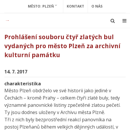
MĚSTO: PLZEŇ
KONTAKT
O NÁS
Prohlášení souboru čtyř zlatých bul
vydaných pro město Plzeň za archivní
kulturní památku
14. 7. 2017
charakteristika
Město Plzeň obdrželo ve své historii jako jediné v
Čechách – kromě Prahy – celkem čtyři zlaté buly, tedy
významné panovnické listiny zpečetěné zlatou pečetí.
Ty jsou dodnes uloženy v Archivu města Plzně.
Tři z nich byly bezprostřední reakcí panovníka na
postoj Plzeňanů během velkých dějinných událostí, v