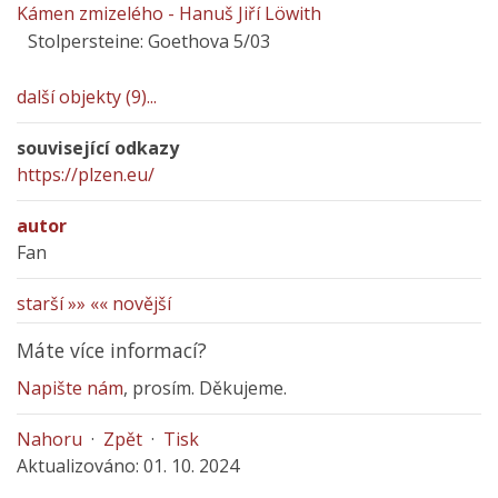
Kámen zmizelého - Hanuš Jiří Löwith
Stolpersteine: Goethova 5/03
další objekty (9)...
související odkazy
https://plzen.eu/
autor
Fan
starší »»
«« novější
Máte více informací?
Napište nám
, prosím. Děkujeme.
Nahoru
·
Zpět
·
Tisk
Aktualizováno: 01. 10. 2024