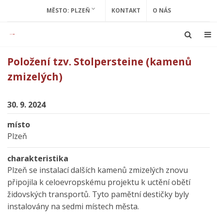
MĚSTO: PLZEŇ
KONTAKT
O NÁS
Položení tzv. Stolpersteine (kamenů
zmizelých)
30. 9. 2024
místo
Plzeň
charakteristika
Plzeň se instalací dalších kamenů zmizelých znovu
připojila k celoevropskému projektu k uctění obětí
židovských transportů. Tyto pamětní destičky byly
instalovány na sedmi místech města.