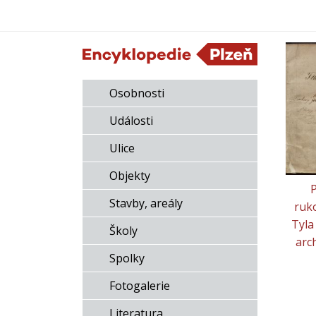
Osobnosti
Události
Ulice
Objekty
P
Stavby, areály
ruko
Tyla
Školy
arch
Spolky
Fotogalerie
Literatura