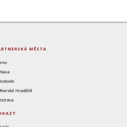
ARTNERSKÁ MĚSTA
Brno
ihlava
Hodonín
herské Hradiště
strava
DKAZY
O nás