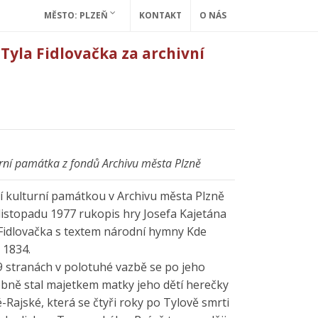
MĚSTO: PLZEŇ
KONTAKT
O NÁS
 Tyla Fidlovačka za archivní
urní památka z fondů Archivu města Plzně
ní kulturní památkou v Archivu města Plzně
 listopadu 1977 rukopis hry Josefa Kajetána
Fidlovačka s textem národní hymny Kde
 1834.
9 stranách v polotuhé vazbě se po jeho
bně stal majetkem matky jeho dětí herečky
Rajské, která se čtyři roky po Tylově smrti