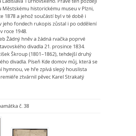
a Ladislava Turnovského. Právě ten později
ku Městskému historickému museu v Plzni,
ce 1878 a jehož součástí byl v té době i
v jeho fondech rukopis zůstal i po oddělení
v roce 1948.
neb Žádný hněv a žádná rvačka poprvé
Stavovského divadla 21. prosince 1834.
tišek Škroup (1801–1862), tehdejší druhý
ého divadla. Píseň Kde domov můj, která se
ní hymnou, ve hře zpívá slepý houslista
premiéře ztvárnil pěvec Karel Strakatý
památka č. 38