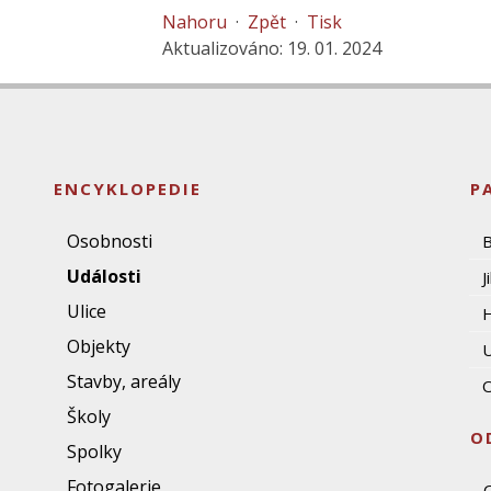
Nahoru
·
Zpět
·
Tisk
Aktualizováno: 19. 01. 2024
ENCYKLOPEDIE
P
Osobnosti
Události
J
Ulice
Objekty
U
Stavby, areály
O
Školy
O
Spolky
Fotogalerie