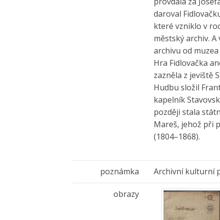
provdala za Josef
daroval Fidlovač
které vzniklo v ro
městský archiv. A 
archivu od muzea 
Hra Fidlovačka a
zazněla z jeviště 
Hudbu složil Fran
kapelník Stavovsk
později stala stát
Mareš, jehož při 
(1804–1868).
poznámka
Archivní kulturní 
obrazy