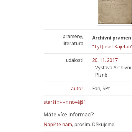
prameny,
Archivní pramen
literatura
"Tyl Josef Kajetán
události
20. 11. 2017
Výstava Archivní
Plzně
autor
Fan, ŠPf
starší »»
«« novější
Máte více informací?
Napište nám
, prosím. Děkujeme.