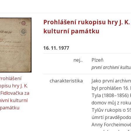
Prohlášení rukopisu hry J. K.
kulturní památku
16. 11. 1977
nej...
Plzeň
první archivní kult
rohlášení
charakteristika
Jako první archiv
pisu hry J. K.
byl prohlášen 16.
 Fidlovačka za
Tyla (1808–1856) 
ivní kulturní
domov můj z roku
památku
Tylův rukopis o 5
úmrtí pravděpodo
Anny Forcheimové-