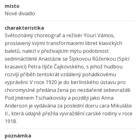
místo
Nové divadlo
charakteristika
Světoznámý choreograf a režisér Youri Vámos,
proslavený svými transformacemi libret klasických
baletů, nalezl v přežívajícím mýtu podobnost
sedmnáctileté Anastázie se Šípkovou Růženkou (Spící
krasavicí) Petra Iljiče Čajkovského, s jehož hudbou
rozvíjí příběh tentokrát vzdálený pohádkovému
vyprávění. V roce 1920 je do berlínského ústavu pro
choromyslné předána žena po nezdařené sebevraždě.
Pod jménem Tschaikovsky a později jako Anna
Anderson je vydávána za poslední dceru cara Mikuláše
II., která údajně přežila vyvraždění carské rodiny v roce
1918.
poznámka