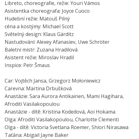
Libreto, choreografie, režie: Youri Vámos
Asistentka choreografa: Joyce Cuoco
Hudební režie: Matouš Pilný
céna a kostýmy: Michael Scott
Světelný design: Klaus Gärditz
Nastudování: Alexey Afanasiev, Uwe Schröter
Baletní mistr: Zuzana Hradilová
Asistent režie: Miroslav Hradil
Inspice: Petr Šmaus
Car: Vojtěch Jansa, Grzegorz Mołoniewicz
Carevna: Martina Drbušková
Anastázie: Sara Aurora Antikainen, Mami Hagihara,
Afroditi Vasilakopoulou
Anastázie - dítě: Kristina Kodedová, Aoi Hokama
Olga: Afroditi Vasilakopoulou, Charlotte Clementi
Olga - dítě: Victoria Svetlana Roemer, Shiori Nirasawa
Taťána: Abigail Jayne Baker