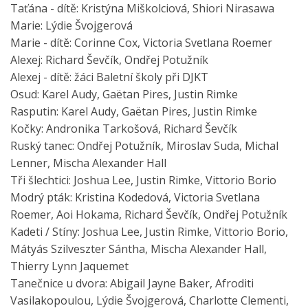
Taťána - dítě: Kristýna Miškolciová, Shiori Nirasawa
Marie: Lýdie Švojgerová
Marie - dítě: Corinne Cox, Victoria Svetlana Roemer
Alexej: Richard Ševčík, Ondřej Potužník
Alexej - dítě: žáci Baletní školy při DJKT
Osud: Karel Audy, Gaëtan Pires, Justin Rimke
Rasputin: Karel Audy, Gaëtan Pires, Justin Rimke
Kočky: Andronika Tarkošová, Richard Ševčík
Ruský tanec: Ondřej Potužník, Miroslav Suda, Michal
Lenner, Mischa Alexander Hall
Tři šlechtici: Joshua Lee, Justin Rimke, Vittorio Borio
Modrý pták: Kristina Kodedová, Victoria Svetlana
Roemer, Aoi Hokama, Richard Ševčík, Ondřej Potužník
Kadeti / Stíny: Joshua Lee, Justin Rimke, Vittorio Borio,
Mátyás Szilveszter Sántha, Mischa Alexander Hall,
Thierry Lynn Jaquemet
Tanečnice u dvora: Abigail Jayne Baker, Afroditi
Vasilakopoulou, Lýdie Švojgerová, Charlotte Clementi,