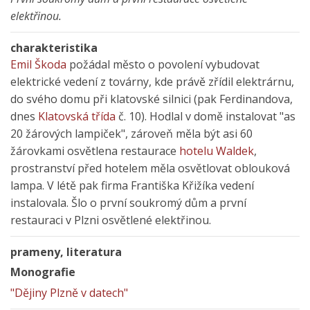
elektřinou.
charakteristika
Emil Škoda
požádal město o povolení vybudovat
elektrické vedení z továrny, kde právě zřídil elektrárnu,
do svého domu při klatovské silnici (pak Ferdinandova,
dnes
Klatovská třída
č. 10). Hodlal v domě instalovat "as
20 žárových lampiček", zároveň měla být asi 60
žárovkami osvětlena restaurace
hotelu Waldek
,
prostranství před hotelem měla osvětlovat oblouková
lampa. V létě pak firma Františka Křižíka vedení
instalovala. Šlo o první soukromý dům a první
restauraci v Plzni osvětlené elektřinou.
prameny, literatura
Monografie
"Dějiny Plzně v datech"