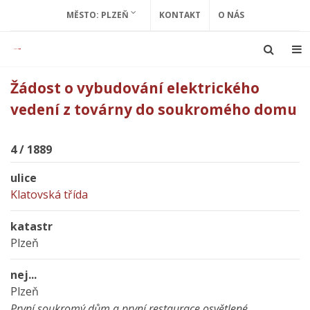
MĚSTO: PLZEŇ
KONTAKT
O NÁS
Žádost o vybudování elektrického
vedení z továrny do soukromého domu
4 / 1889
ulice
Klatovská třída
katastr
Plzeň
nej...
Plzeň
První soukromý dům a první restaurace osvětlené