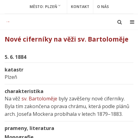
MĚSTO: PLZEŇ
KONTAKT
O NÁS
Nové ciferníky na věži sv. Bartoloměje
5. 6. 1884
katastr
Plzeň
charakteristika
Na věž
sv. Bartoloměje
byly zavěšeny nové ciferníky.
Byla tím zakončena oprava chrámu, která podle plánů
arch. Josefa Mockera probíhala v letech 1879–1883.
prameny, literatura
Monografie