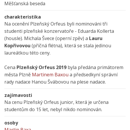
Měšťanská beseda
charakteristika
Na ocenění Plzeňský Orfeus byli nominováni tři
studenti plzeňské konzervatoře - Eduarda Kollerta
(housle). Michala Švece (operní zpěv) a
Lauru
Kopřivovou
(příčná flétna), která se stala jedinou
laureátkou této ceny.
Cena
Plzeňský Orfeus 2019
byla předána primátorem
města Plzně
Martinem Baxou
a předsedkyní správní
rady nadace Hanou Švábovou na plese nadace.
zajímavosti
Na cenu Plzeňský Orfeus junior, která je určena
studentům do 15 let, nebyl nikdo nominován.
osoby
Martin Baxa