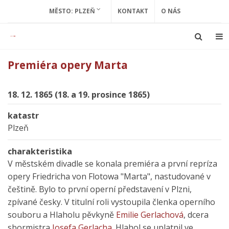
MĚSTO: PLZEŇ
KONTAKT
O NÁS
Premiéra opery Marta
18. 12. 1865 (18. a 19. prosince 1865)
katastr
Plzeň
charakteristika
V městském divadle se konala premiéra a první repríza
opery Friedricha von Flotowa "Marta", nastudované v
češtině. Bylo to první operní představení v Plzni,
zpívané česky. V titulní roli vystoupila členka operního
souboru a Hlaholu pěvkyně
Emilie Gerlachová
, dcera
sbormistra
Josefa Gerlacha
. Hlahol se uplatnil ve