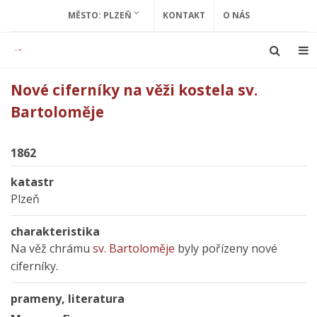
MĚSTO: PLZEŇ
KONTAKT
O NÁS
Nové ciferníky na věži kostela sv.
Bartoloměje
1862
katastr
Plzeň
charakteristika
Na věž chrámu
sv. Bartoloměje
byly pořízeny nové
ciferníky.
prameny, literatura