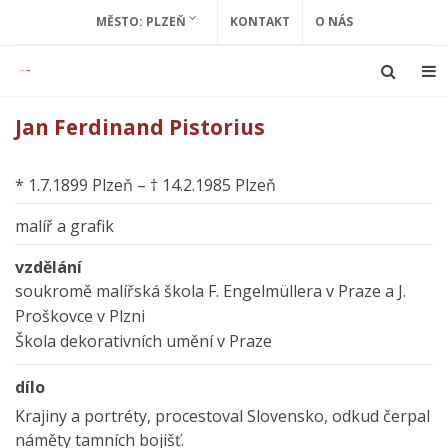
MĚSTO: PLZEŇ
KONTAKT
O NÁS
Jan Ferdinand Pistorius
* 1.7.1899 Plzeň – † 14.2.1985 Plzeň
malíř a grafik
vzdělání
soukromě malířská škola F. Engelmüllera v Praze a J.
Proškovce v Plzni
Škola dekorativních umění v Praze
dílo
Krajiny a portréty, procestoval Slovensko, odkud čerpal
náměty tamních bojišť.