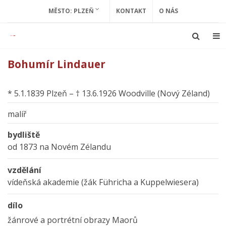
MĚSTO: PLZEŇ
KONTAKT
O NÁS
Bohumír Lindauer
* 5.1.1839 Plzeň – † 13.6.1926 Woodville (Nový Zéland)
malíř
bydliště
od 1873 na Novém Zélandu
vzdělání
vídeňská akademie (žák Führicha a Kuppelwiesera)
dílo
žánrové a portrétní obrazy Maorů