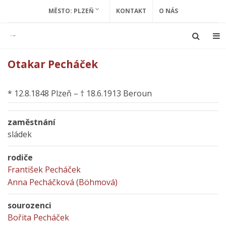
MĚSTO: PLZEŇ
KONTAKT
O NÁS
Otakar Pecháček
* 12.8.1848 Plzeň – † 18.6.1913 Beroun
zaměstnání
sládek
rodiče
František Pecháček
Anna Pecháčková (Böhmová)
sourozenci
Bořita Pecháček