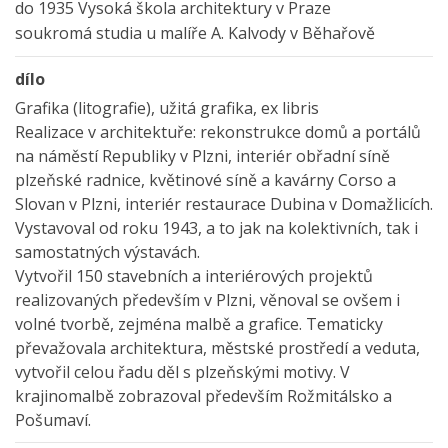
do 1935 Vysoká škola architektury v Praze
soukromá studia u malíře A. Kalvody v Běhařově
dílo
Grafika (litografie), užitá grafika, ex libris
Realizace v architektuře: rekonstrukce domů a portálů
na náměstí Republiky v Plzni, interiér obřadní síně
plzeňské radnice, květinové síně a kavárny Corso a
Slovan v Plzni, interiér restaurace Dubina v Domažlicích.
Vystavoval od roku 1943, a to jak na kolektivních, tak i
samostatných výstavách.
Vytvořil 150 stavebních a interiérových projektů
realizovaných především v Plzni, věnoval se ovšem i
volné tvorbě, zejména malbě a grafice. Tematicky
převažovala architektura, městské prostředí a veduta,
vytvořil celou řadu děl s plzeňskými motivy. V
krajinomalbě zobrazoval především Rožmitálsko a
Pošumaví.