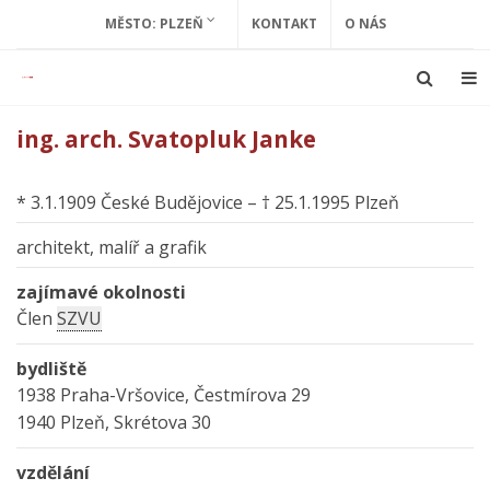
MĚSTO: PLZEŇ
KONTAKT
O NÁS
ing. arch. Svatopluk Janke
* 3.1.1909 České Budějovice – † 25.1.1995 Plzeň
architekt, malíř a grafik
zajímavé okolnosti
Člen
SZVU
bydliště
1938 Praha-Vršovice, Čestmírova 29
1940 Plzeň, Skrétova 30
vzdělání