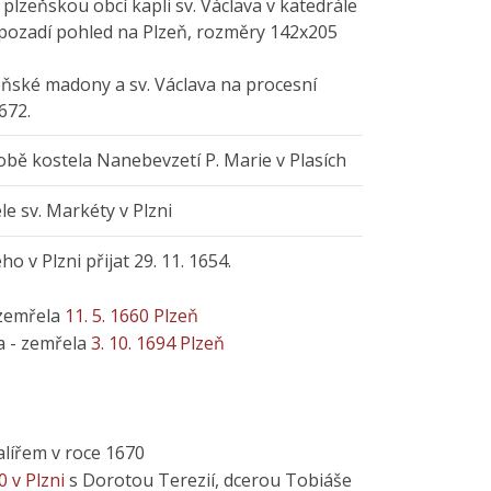
lzeňskou obcí kapli sv. Václava v katedrále
 V pozadí pohled na Plzeň, rozměry 142x205
ňské madony a sv. Václava na procesní
672.
době kostela Nanebevzetí P. Marie v Plasích
le sv. Markéty v Plzni
o v Plzni přijat 29. 11. 1654.
zemřela
11. 5. 1660 Plzeň
 - zemřela
3. 10. 1694 Plzeň
alířem v roce 1670
0 v Plzni
s Dorotou Terezií, dcerou Tobiáše