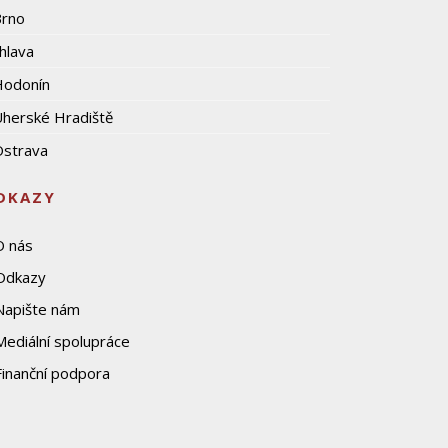
Brno
ihlava
Hodonín
herské Hradiště
strava
DKAZY
O nás
Odkazy
Napište nám
Mediální spolupráce
Finanční podpora