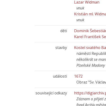
Lazar Widman
vnuk
Kristián ml. Wid
vnuk
děti
Dominik Šebestiá
Karel František S
stavby
Kostel svatého B
náměstí Republi
několikrát se marn
Plzeňské Madony
události
1672
Obraz "Sv. Václa
související odkazy
https://digiarchiv
Záznam o přijetí 
fond Archiv města 