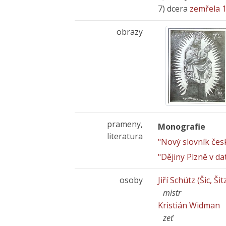
7) dcera
zemřela 1
obrazy
prameny,
Monografie
literatura
"Nový slovník če
"Dějiny Plzně v da
osoby
Jiří Schütz (Šic, Šit
mistr
Kristián Widman
zeť