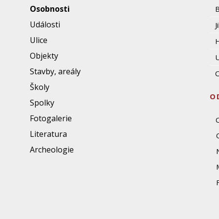
Osobnosti
Události
J
Ulice
Objekty
U
Stavby, areály
O
Školy
O
Spolky
Fotogalerie
Literatura
Archeologie