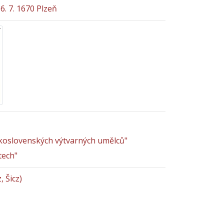
6. 7. 1670 Plzeň
skoslovenských výtvarných umělců"
tech"
z, Šicz)