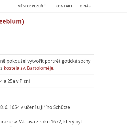
MĚSTO: PLZEŇ
KONTAKT
O NÁS
Seeblum)
ně pokoušel vytvořit portrét gotické sochy
 z
kostela sv. Bartoloměje
.
4 a 25a v Plzni
8. 6. 1654 v učení u Jiřího Schütze
razu sv. Václava z roku 1672, který byl