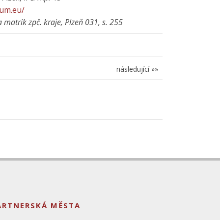
ium.eu/
a matrik zpč. kraje, Plzeň 031, s. 255
následující »»
ARTNERSKÁ MĚSTA