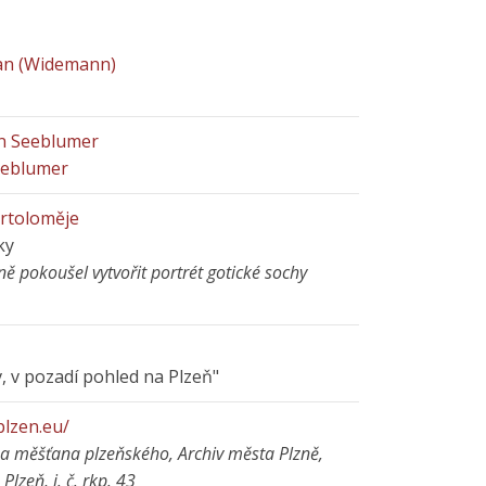
man (Widemann)
n Seeblumer
eeblumer
artoloměje
ky
ě pokoušel vytvořit portrét gotické sochy
v, v pozadí pohled na Plzeň"
.plzen.eu/
za měšťana plzeňského, Archiv města Plzně,
Plzeň, i. č. rkp. 43