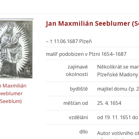
Jan Maxmilián Seeblumer (
– † 11.06.1687 Plzeň
malíř podobizen v Plzni 1654–1687
zajímavé
Několikrát se mar
okolnosti
Plzeňské Madony
n Maxmilián
bydliště
majitel domu čp. 2
Seeblumer
(Seeblum)
měšťan od
25. 4. 1654
vzdělání
od 19. 11. 1651 do 
dílo
Autor votivního ob