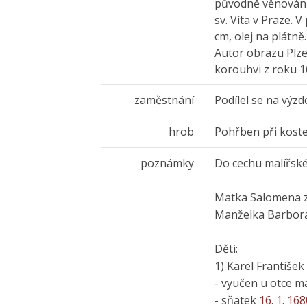
původně věnován p
sv. Víta v Praze.
cm, olej na plátně.
Autor obrazu Plze
korouhvi z roku 1
zaměstnání
Podílel se na výz
hrob
Pohřben při koste
poznámky
Do cechu malířskéh
Matka Salomena 
Manželka Barbora
Děti:
1) Karel František
- vyučen u otce m
- sňatek
16. 1. 168