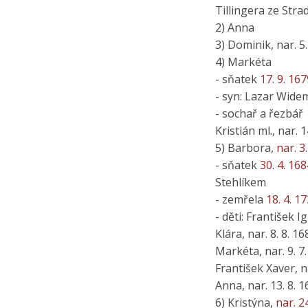
Tillingera ze Stra
2) Anna
3) Dominik, nar. 5
4) Markéta
- sňatek
17. 9. 167
- syn: Lazar Widem
- sochař a řezbář
Kristián ml., nar. 
5) Barbora,
nar. 3
- sňatek
30. 4. 168
Stehlíkem
- zemřela
18. 4. 1
- děti: František I
Klára, nar. 8. 8. 1
Markéta, nar. 9. 7
František Xaver, n
Anna, nar. 13. 8. 
6) Kristýna,
nar. 2