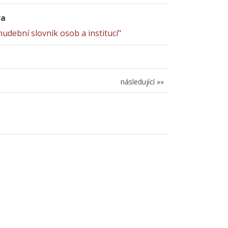
ra
udební slovník osob a institucí"
následující »»