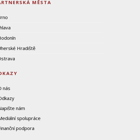
ARTNERSKÁ MĚSTA
Brno
ihlava
Hodonín
herské Hradiště
strava
DKAZY
O nás
Odkazy
Napište nám
Mediální spolupráce
Finanční podpora