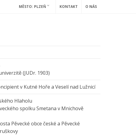
MĚSTO: PLZEŇ
KONTAKT
O NÁS
a
niverzitě (JUDr. 1903)
ncipient v Kutné Hoře a Veselí nad Lužnicí
žského Hlaholu
pěveckého spolku Smetana v Mnichově
rosta Pěvecké obce české a Pěvecké
Hruškovy