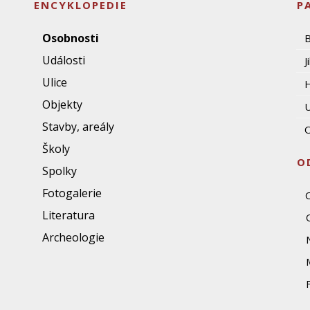
ENCYKLOPEDIE
P
Osobnosti
Události
J
Ulice
Objekty
U
Stavby, areály
O
Školy
O
Spolky
Fotogalerie
Literatura
Archeologie