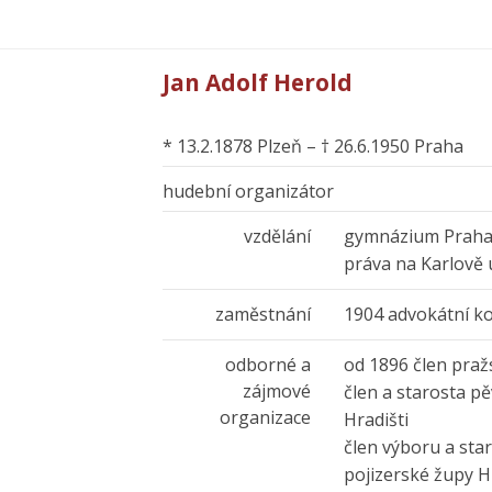
Jan Adolf Herold
* 13.2.1878 Plzeň – † 26.6.1950 Praha
hudební organizátor
vzdělání
gymnázium Prah
práva na Karlově u
zaměstnání
1904 advokátní ko
odborné a
od 1896 člen pra
zájmové
člen a starosta 
organizace
Hradišti
člen výboru a sta
pojizerské župy 