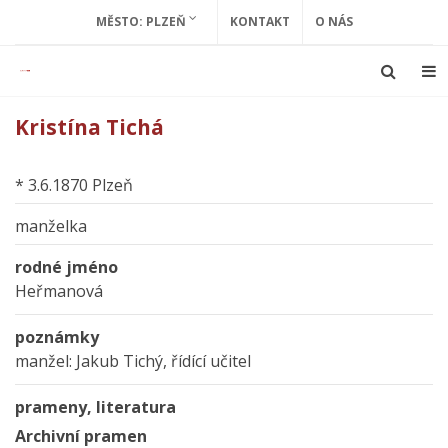
MĚSTO: PLZEŇ
KONTAKT
O NÁS
Kristína Tichá
* 3.6.1870 Plzeň
manželka
rodné jméno
Heřmanová
poznámky
manžel: Jakub Tichý, řídící učitel
prameny, literatura
Archivní pramen