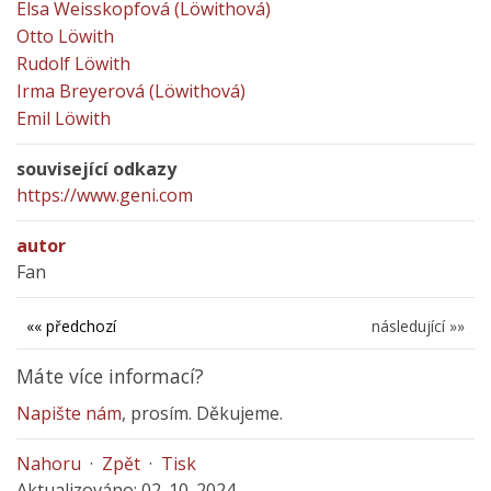
Elsa Weisskopfová (Löwithová)
Otto Löwith
Rudolf Löwith
Irma Breyerová (Löwithová)
Emil Löwith
související odkazy
https://www.geni.com
autor
Fan
«« předchozí
následující »»
Máte více informací?
Napište nám
, prosím. Děkujeme.
Nahoru
·
Zpět
·
Tisk
Aktualizováno: 02. 10. 2024