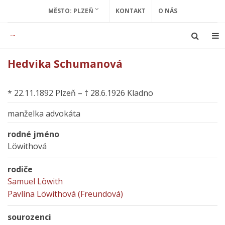
MĚSTO: PLZEŇ
KONTAKT
O NÁS
Hedvika Schumanová
* 22.11.1892 Plzeň – † 28.6.1926 Kladno
manželka advokáta
rodné jméno
Löwithová
rodiče
Samuel Löwith
Pavlína Löwithová (Freundová)
sourozenci