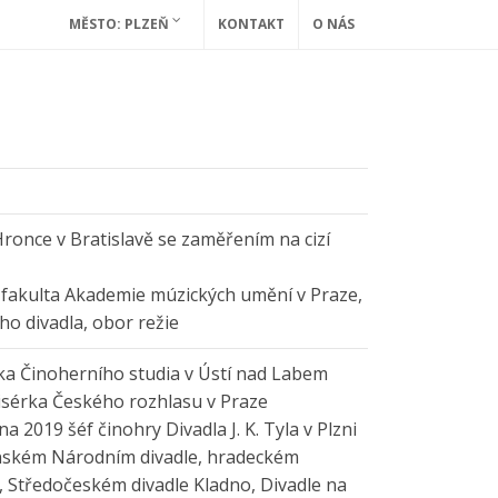
MĚSTO: PLZEŇ
KONTAKT
O NÁS
once v Bratislavě se zaměřením na cizí
u
 fakulta Akademie múzických umění v Praze,
ho divadla, obor režie
ka Činoherního studia v Ústí nad Labem
isérka Českého rozhlasu v Praze
na 2019 šéf činohry Divadla J. K. Tyla v Plzni
nském Národním divadle, hradeckém
e, Středočeském divadle Kladno, Divadle na