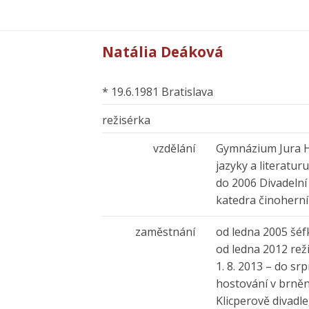
Natália Deáková
* 19.6.1981 Bratislava
režisérka
vzdělání
Gymnázium Jura Hr
jazyky a literatur
do 2006 Divadelní
katedra činoherní
zaměstnání
od ledna 2005 šéf
od ledna 2012 rež
1. 8. 2013 – do srp
hostování v brně
Klicperově divadl