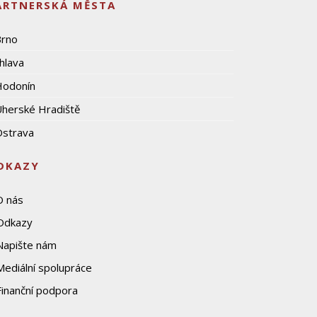
ARTNERSKÁ MĚSTA
Brno
ihlava
Hodonín
herské Hradiště
strava
DKAZY
O nás
Odkazy
Napište nám
Mediální spolupráce
Finanční podpora