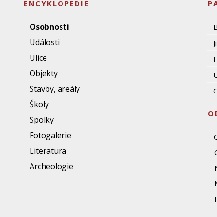
ENCYKLOPEDIE
P
Osobnosti
Události
J
Ulice
Objekty
U
Stavby, areály
O
Školy
O
Spolky
Fotogalerie
Literatura
Archeologie