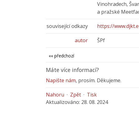
Vinohradech, Švan
a pražské Meetfac
související odkazy
https://www.djkt.
autor
ŠPf
«« předchozí
Máte více informací?
Napište nám
, prosím. Děkujeme.
Nahoru
·
Zpět
·
Tisk
Aktualizováno: 28. 08. 2024