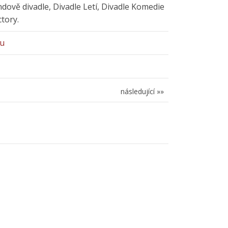
dově divadle, Divadle Letí, Divadle Komedie
tory.
eu
následující »»