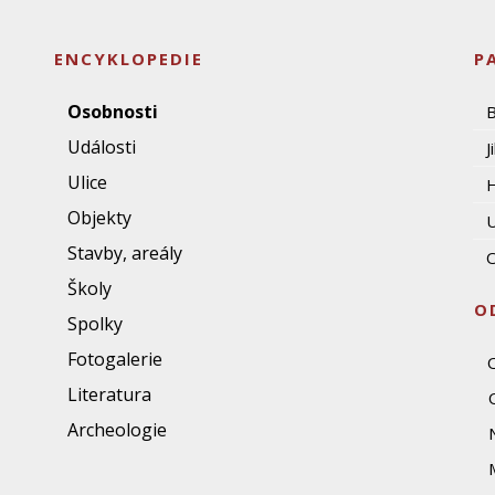
ENCYKLOPEDIE
P
Osobnosti
Události
J
Ulice
Objekty
U
Stavby, areály
O
Školy
O
Spolky
Fotogalerie
Literatura
Archeologie