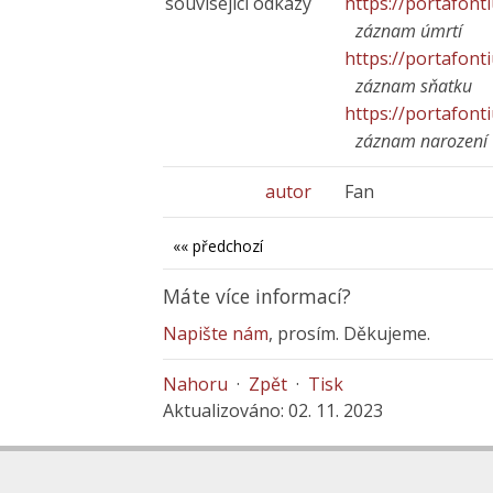
související odkazy
https://portafont
záznam úmrtí
https://portafont
záznam sňatku
https://portafont
záznam narození
autor
Fan
«« předchozí
Máte více informací?
Napište nám
, prosím. Děkujeme.
Nahoru
·
Zpět
·
Tisk
Aktualizováno: 02. 11. 2023