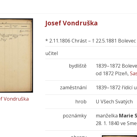
Josef Vondruška
* 2.11.1806 Chrást – † 22.5.1881 Bolevec
učitel
bydliště
1839–1872 Bolevec
od 1872 Plzeň,
Sa
zaměstnání
1839–1872 řídící u
ef Vondruška
hrob
U Všech Svatých
poznámky
manželka
Marie S
28. 1. 1840 ve Sme