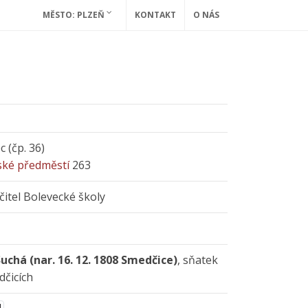
MĚSTO: PLZEŇ
KONTAKT
O NÁS
 (čp. 36)
ské předměstí
263
čitel Bolevecké školy
uchá (nar. 16. 12. 1808 Smedčice)
, sňatek
dčicích