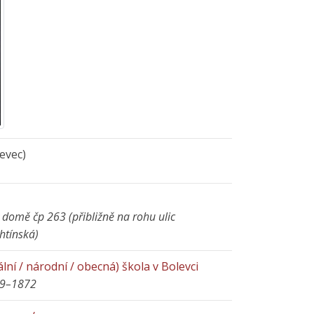
evec)
v domě čp 263 (přibližně na rohu ulic
htínská)
liální / národní / obecná) škola v Bolevci
839–1872