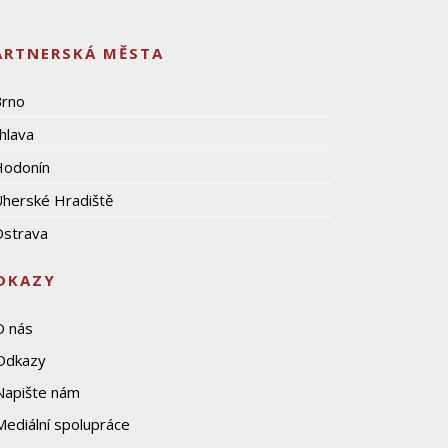
ARTNERSKÁ MĚSTA
Brno
ihlava
Hodonín
herské Hradiště
strava
DKAZY
O nás
Odkazy
Napište nám
Mediální spolupráce