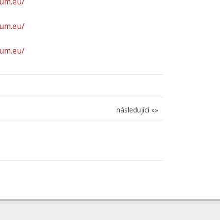
ium.eu/
ium.eu/
ium.eu/
následující »»