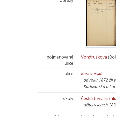
obrazy
pojmenované
Vondruškova
(Bol
ulice
ulice
Karlovarská
od roku 1872 žil 
Karlovarská a Loc
školy
Česká triviální (fi
učitel v letech 1