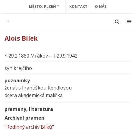
MĚSTO: PLZEŇ
KONTAKT
O NÁS
Alois Bílek
* 29.2.1880 Mrákov – † 29.9.1942
syn krejčího
poznámky
ženat s Františkou Rendlovou
dcera akademická malířka
prameny, literatura
Archivní pramen
"Rodinný archiv Bílků"