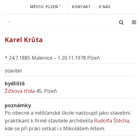
MĚSTO: PLZEŇ
KONTAKT
O NÁS
Karel Krůta
* 24.7.1885 Malenice – † 20.11.1978 Plzeň
stavitel
bydliště
Žižkova třída
45, Plzeň
poznámky
Po obecné a měšťanské škole nastoupil jako stavební
praktikant k firmě stavitele architekta
Rudolfa Štěcha
,
kde se při práci setkal i s Mikolášem Alšem.