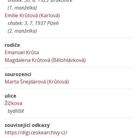
sňatek: 30. 8. 1923 Strakonice
(1. manželka)
Emilie Krůtová (Karlová)
sňatek: 3. 7. 1937 Plzeň
(2. manželka)
rodiče
Emanuel Krůta
Magdalena Krůtová (Bělohlávková)
sourozenci
Marta Šnejdarová (Krůtová)
ulice
Žižkova
bydliště
související odkazy
https://digi.ceskearchivy.cz/