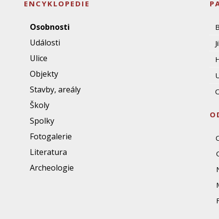
ENCYKLOPEDIE
P
Osobnosti
Události
J
Ulice
Objekty
U
Stavby, areály
O
Školy
O
Spolky
Fotogalerie
Literatura
Archeologie