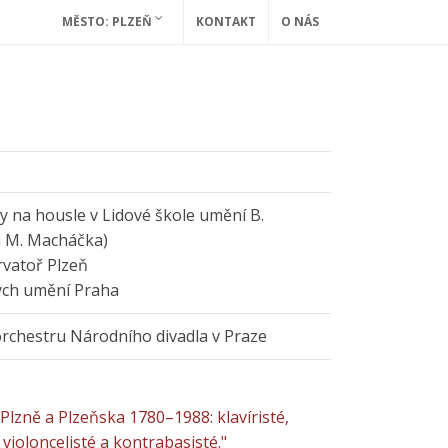
MĚSTO: PLZEŇ
KONTAKT
O NÁS
ry na housle v Lidové škole umění B.
u M. Macháčka)
vatoř Plzeň
ých umění Praha
rchestru Národního divadla v Praze
Plzně a Plzeňska 1780–1988: klavíristé,
, violoncelisté a kontrabasisté."