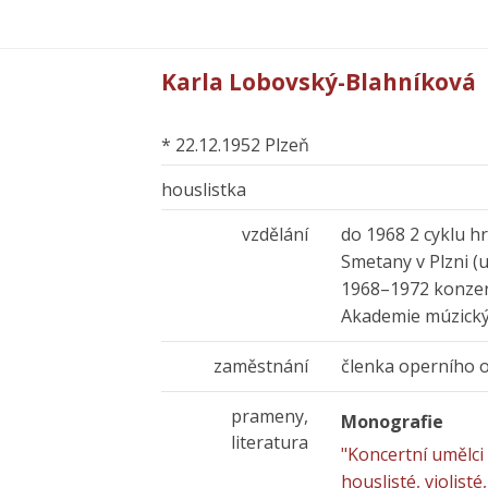
Karla Lobovský-Blahníková
* 22.12.1952 Plzeň
houslistka
vzdělání
do 1968 2 cyklu h
Smetany v Plzni (
1968–1972 konzer
Akademie múzick
zaměstnání
členka operního o
prameny,
Monografie
literatura
"Koncertní umělci 
houslisté, violisté