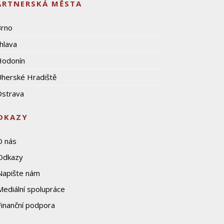
ARTNERSKÁ MĚSTA
Brno
ihlava
Hodonín
herské Hradiště
strava
DKAZY
O nás
Odkazy
Napište nám
Mediální spolupráce
Finanční podpora