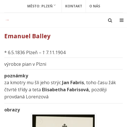
MĚSTO: PLZEŇ
KONTAKT
O NÁS
Emanuel Balley
* 6.5.1836 Plzeň – † 7.11.1904
výrobce pian v Plzni
poznámky
za kmotry mu šli jeho strýc
Jan Fabris
, toho času žák
čtvrté třídy a teta
Elisabetha Fabrisová,
později
provdaná Lorenzová
obrazy