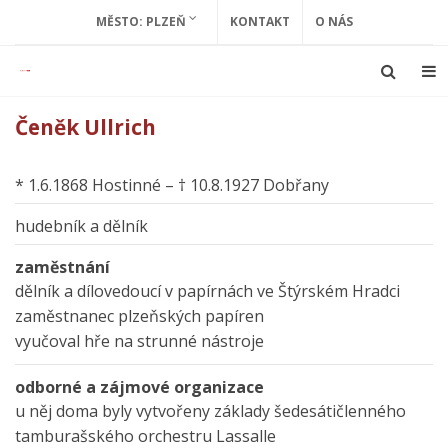
MĚSTO: PLZEŇ
KONTAKT
O NÁS
Čeněk Ullrich
* 1.6.1868 Hostinné – † 10.8.1927 Dobřany
hudebník a dělník
zaměstnání
dělník a dílovedoucí v papírnách ve Štýrském Hradci
zaměstnanec plzeňských papíren
vyučoval hře na strunné nástroje
odborné a zájmové organizace
u něj doma byly vytvořeny základy šedesátičlenného
tamburašského orchestru Lassalle