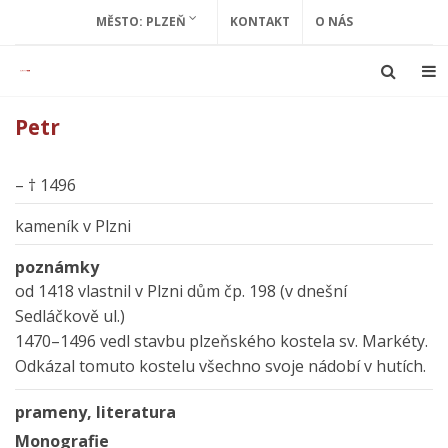
MĚSTO: PLZEŇ
KONTAKT
O NÁS
Petr
– † 1496
kameník v Plzni
poznámky
od 1418 vlastnil v Plzni dům čp. 198 (v dnešní
Sedláčkově ul.)
1470–1496 vedl stavbu plzeňského kostela sv. Markéty.
Odkázal tomuto kostelu všechno svoje nádobí v hutích.
prameny, literatura
Monografie