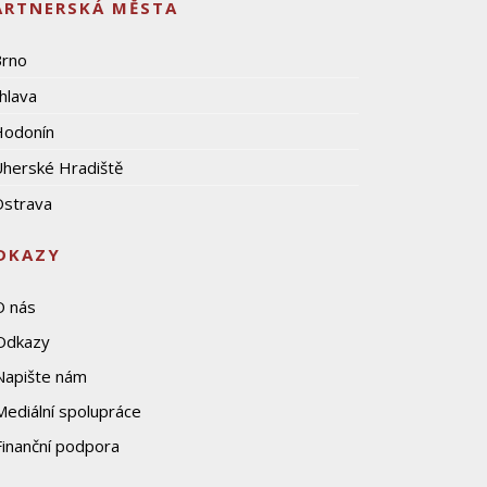
ARTNERSKÁ MĚSTA
Brno
ihlava
Hodonín
herské Hradiště
strava
DKAZY
O nás
Odkazy
Napište nám
Mediální spolupráce
Finanční podpora