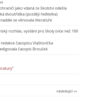
vi
hraničí jako vdaná ze školství odešla
á dvoutřídka (později ředitelka)
nadále se věnovala literatuře
ký rozhlas, vysílání pro školy (více než 100
 redakce časopisu Vlaštovička
edigovala časopis Brouček
eratury"
následující »»