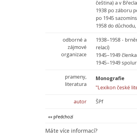
čeština) a v Břecla
1938 po záboru po
po 1945 sazomínsk
1958 do důchodu, 
odborné a
1938–1958 - brněns
zájmové
relací)
organizace
1945–1949 členka
1945–1949 spolur
prameny,
Monografie
literatura
"Lexikon české lit
autor
ŠPf
«« předchozí
Máte více informací?