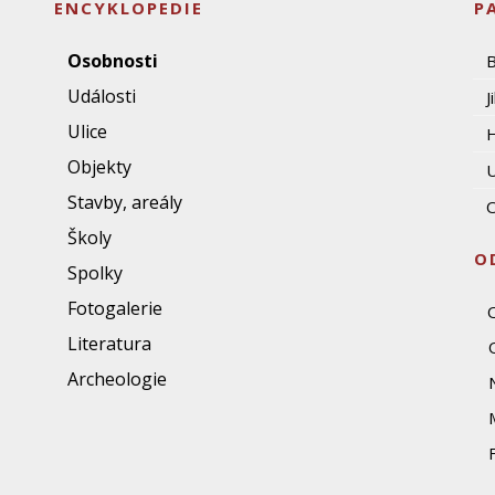
ENCYKLOPEDIE
P
Osobnosti
Události
J
Ulice
Objekty
U
Stavby, areály
O
Školy
O
Spolky
Fotogalerie
Literatura
Archeologie