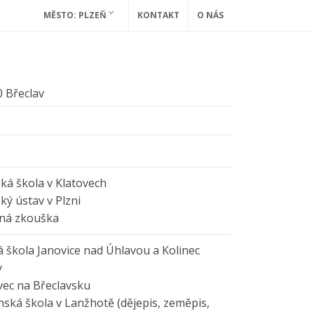
MĚSTO: PLZEŇ
KONTAKT
O NÁS
0 Břeclav
ká škola v Klatovech
ký ústav v Plzni
rná zkouška
 škola Janovice nad Úhlavou a Kolinec
y
ec na Břeclavsku
ká škola v Lanžhotě (dějepis, zeměpis,