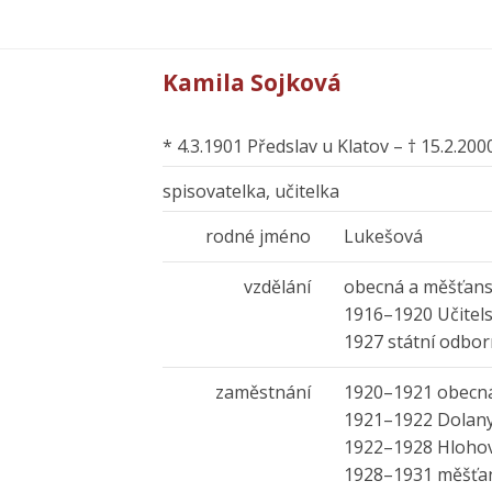
Kamila Sojková
* 4.3.1901 Předslav u Klatov – † 15.2.200
spisovatelka, učitelka
rodné jméno
Lukešová
vzdělání
obecná a měšťans
1916–1920 Učitels
1927 státní odbo
zaměstnání
1920–1921 obecná
1921–1922 Dolan
1922–1928 Hlohov
1928–1931 měšťans