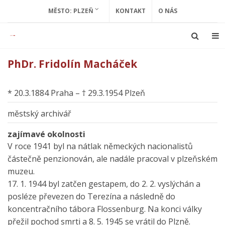
MĚSTO: PLZEŇ
KONTAKT
O NÁS
PhDr. Fridolín Macháček
* 20.3.1884 Praha – † 29.3.1954 Plzeň
městský archivář
zajímavé okolnosti
V roce 1941 byl na nátlak německých nacionalistů
částečně penzionován, ale nadále pracoval v plzeňském
muzeu.
17. 1. 1944 byl zatčen gestapem, do 2. 2. vyslýchán a
posléze převezen do Terezína a následně do
koncentračního tábora Flossenburg. Na konci války
přežil pochod smrti a 8. 5. 1945 se vrátil do Plzně.