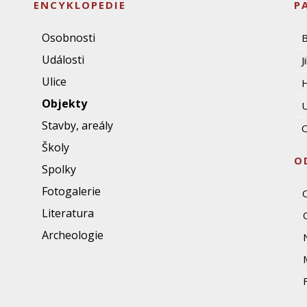
ENCYKLOPEDIE
P
Osobnosti
Události
J
Ulice
Objekty
U
Stavby, areály
O
Školy
O
Spolky
Fotogalerie
Literatura
Archeologie