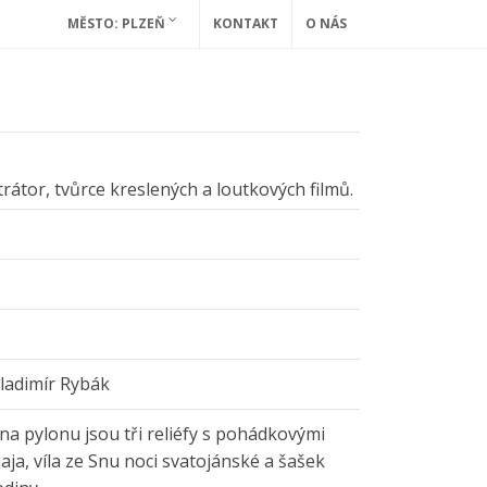
MĚSTO: PLZEŇ
KONTAKT
O NÁS
ustrátor, tvůrce kreslených a loutkových filmů.
ladimír Rybák
na pylonu jsou tři reliéfy s pohádkovými
aja, víla ze Snu noci svatojánské a šašek