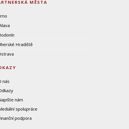
ARTNERSKÁ MĚSTA
Brno
ihlava
Hodonín
herské Hradiště
strava
DKAZY
O nás
Odkazy
Napište nám
Mediální spolupráce
Finanční podpora