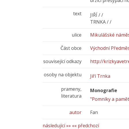
držící přesýpací h
text
JIŘÍ / /
TRNKA / /
ulice
Mikulášské náměs
Část obce
Východní Předměs
související odkazy
http://krizkyavetre
osoby na objektu
Jiří Trnka
prameny,
Monografie
literatura
"Pomníky a pamětn
autor
Fan
následující »»
«« předchozí