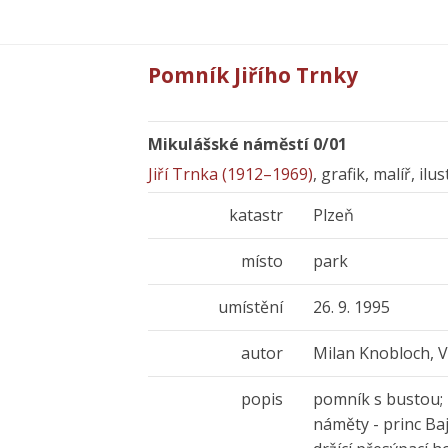
Pomník Jiřího Trnky
Mikulášské náměstí 0/01
Jiří Trnka (1912–1969)
, grafik, malíř, il
katastr
Plzeň
místo
park
umístění
26. 9. 1995
autor
Milan Knobloch, V
popis
pomník s bustou; 
náměty - princ Baj