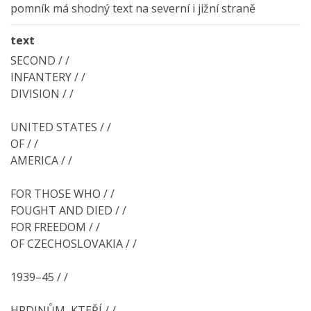
pomník má shodný text na severní i jižní straně
text
SECOND / /
INFANTERY / /
DIVISION / /
UNITED STATES / /
OF / /
AMERICA / /
FOR THOSE WHO / /
FOUGHT AND DIED / /
FOR FREEDOM / /
OF CZECHOSLOVAKIA / /
1939–45 / /
HRDINŮM, KTEŘÍ / /