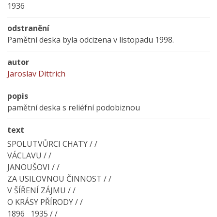
1936
odstranění
Pamětní deska byla odcizena v listopadu 1998.
autor
Jaroslav Dittrich
popis
pamětní deska s reliéfní podobiznou
text
SPOLUTVŮRCI CHATY / /
VÁCLAVU / /
JANOUŠOVI / /
ZA USILOVNOU ČINNOST / /
V ŠÍŘENÍ ZÁJMU / /
O KRÁSY PŘÍRODY / /
1896 1935 / /