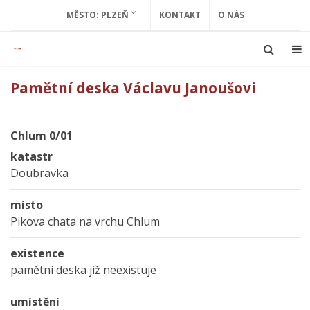
MĚSTO: PLZEŇ
KONTAKT
O NÁS
Pamětní deska Václavu Janoušovi
Chlum 0/01
katastr
Doubravka
místo
Pikova chata na vrchu Chlum
existence
pamětní deska již neexistuje
umístění