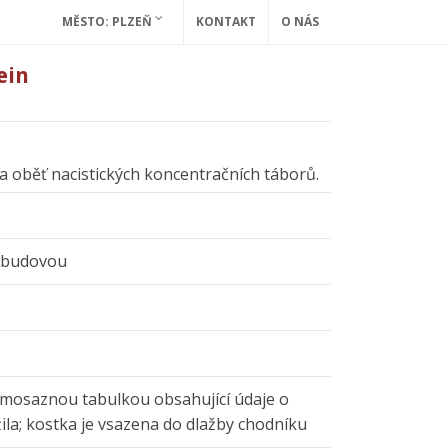
MĚSTO: PLZEŇ
KONTAKT
O NÁS
ein
 a oběť nacistických koncentračních táborů.
d budovou
 mosaznou tabulkou obsahující údaje o
žila; kostka je vsazena do dlažby chodníku