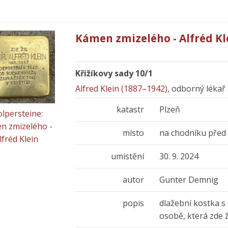
Kámen zmizelého - Alfréd Kl
Křižíkovy sady 10/1
Alfred Klein (1887–1942)
, odborný lékař
katastr
Plzeň
olpersteine:
n zmizelého -
místo
na chodníku pře
lfréd Klein
umístění
30. 9. 2024
autor
Gunter Demnig
popis
dlažební kostka s
osobě, která zde 