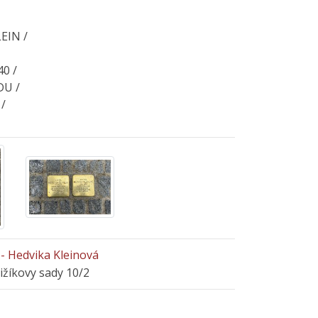
EIN /
0 /
U /
/
- Hedvika Kleinová
řižíkovy sady 10/2