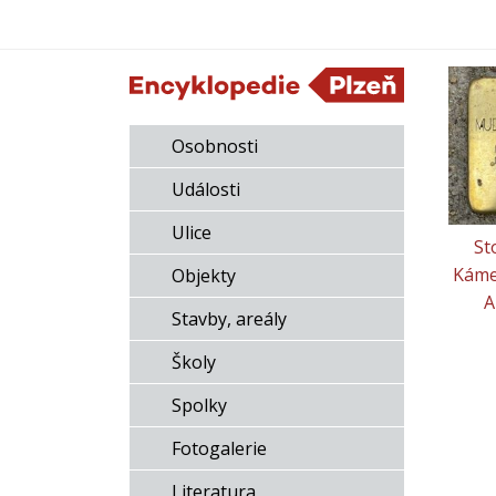
Osobnosti
Události
Ulice
St
Káme
Objekty
A
Stavby, areály
Školy
Spolky
Fotogalerie
Literatura