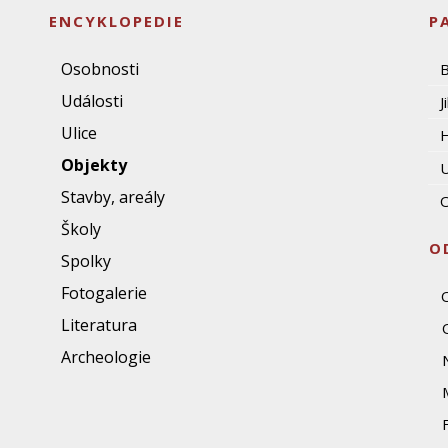
ENCYKLOPEDIE
P
Osobnosti
Události
J
Ulice
Objekty
U
Stavby, areály
O
Školy
O
Spolky
Fotogalerie
Literatura
Archeologie