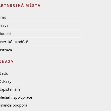
ARTNERSKÁ MĚSTA
Brno
ihlava
Hodonín
herské Hradiště
strava
DKAZY
O nás
Odkazy
Napište nám
Mediální spolupráce
Finanční podpora