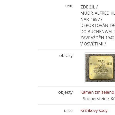
text
ZDE ŽIL /
MUDR. ALFRÉD KL
NAR. 1887 /
DEPORTOVÁN 194
DO BUCHENWALD
ZAVRAŽDĚN 1942 
V OSVĚTIMI /
obrazy
objekty
Kámen zmizelého 
Stolpersteine: K
ulice
Křižíkovy sady