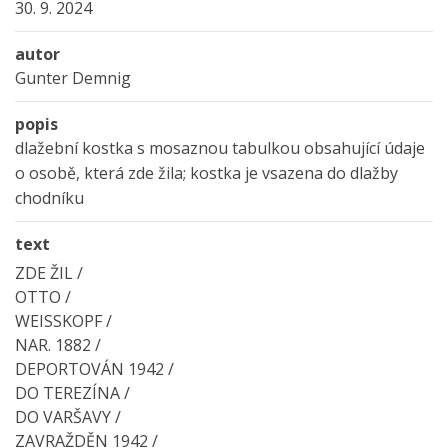
30. 9. 2024
autor
Gunter Demnig
popis
dlažební kostka s mosaznou tabulkou obsahující údaje
o osobě, která zde žila; kostka je vsazena do dlažby
chodníku
text
ZDE ŽIL /
OTTO /
WEISSKOPF /
NAR. 1882 /
DEPORTOVÁN 1942 /
DO TEREZÍNA /
DO VARŠAVY /
ZAVRAŽDĚN 1942 /