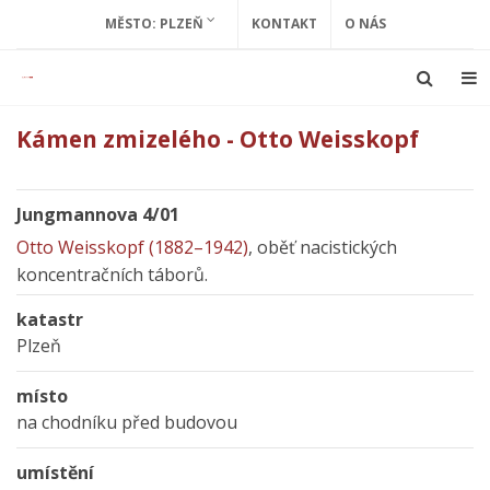
MĚSTO: PLZEŇ
KONTAKT
O NÁS
Kámen zmizelého - Otto Weisskopf
Jungmannova 4/01
Otto Weisskopf (1882–1942)
, oběť nacistických
koncentračních táborů.
katastr
Plzeň
místo
na chodníku před budovou
umístění